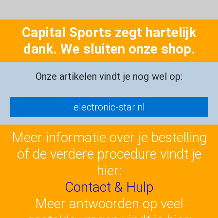
Capital Sports zegt hartelijk
dank. We sluiten onze shop.
Onze artikelen vindt je nog wel op:
electronic-star.nl
Meer informatie over je bestelling
of de verdere procedure vindt je
hier:
Contact & Hulp
Meer antwoorden op veel