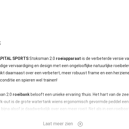
s
PITAL SPORTS
Stoksman 2.0
roeiapparaat
is de verbeterde versie v
ge vervaardiging en design met een ongelooflijke natuurlijke roeibele
kt daarnaast over een verbetert, meer robuust frame en een herziene
conditie en spieren wel trainen!
an 2.0
roeibank
belooft een unieke ervaring thuis. Het hart van de zee
-out is de grote watertank wiens ergonomisch gevormde peddel een
 bijna alsof je daadwerkelijk over een meer roeit. Net als in een roeibo
or het water en de eigen inspanning geregeld: Hoe voller de tank is, d
ogelijk onderdompelt. De weerstand stijgt eveneens met de trekkracht.
Laat meer zien