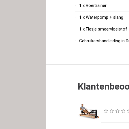
1 x Roeitrainer
1 x Waterpomp + slang
1 x Flesje smeervloeistof
Gebruikershandleiding in D
Klantenbeoo