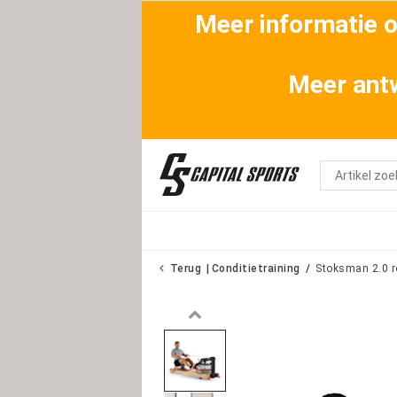
Meer informatie ov
Meer antw
Terug
Conditietraining
Stoksman 2.0 ro