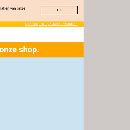
 maken van onze
OK
Contact, Hulp & Retourzending
 onze shop.