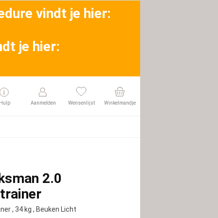
dure vindt je hier:
t je hier:
Hulp
Aanmelden
Wensenlijst
Winkelmandje
ksman 2.0
trainer
iner
, 34 kg
, Beuken Licht