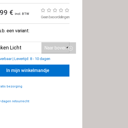
,99 €
incl. BTW
Geen beoordelingen
u.b. een variant:
Naar boven
everbaar
|
Levertijd: 8 - 10 dagen
In mijn winkelmandje
atis bezorging
 dagen retourrecht