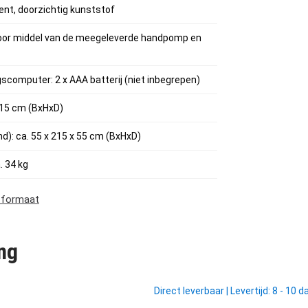
ent, doorzichtig kunststof
oor middel van de meegeleverde handpomp en
scomputer: 2 x AAA batterij (niet inbegrepen)
215 cm (BxHxD)
): ca. 55 x 215 x 55 cm (BxHxD)
. 34 kg
f formaat
ng
Direct leverbaar
|
Levertijd: 8 - 10 