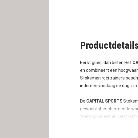
Productdetail
Eerst goed, dan beter! Het
CA
en combineert een hoogwaardi
Stoksman roeitrainers beschi
iedereen vandaag de dag zijn 
De
CAPITAL SPORTS
Stoksm
gewrichtsbeschermende work
trainingsbelevenis verstrekt -
trainingsweerstand daarbij do
alsof je de peddel zo diep m