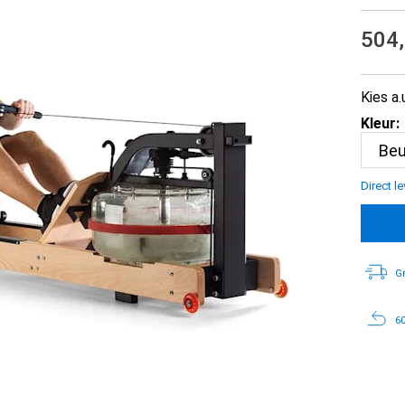
504
Kies a.
Kleur:
Direct l
Gr
60