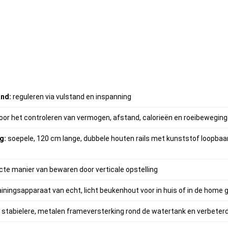
and:
reguleren via vulstand en inspanning
voor het controleren van vermogen, afstand, calorieën en roeibewegin
g:
soepele, 120 cm lange, dubbele houten rails met kunststof loopb
e manier van bewaren door verticale opstelling
trainingsapparaat van echt, licht beukenhout voor in huis of in de home
 stabielere, metalen frameversterking rond de watertank en verbeter