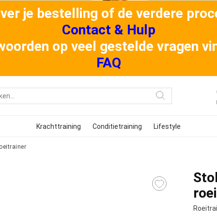
er je bestelling of de verdere proce
Contact & Hulp
oorden op veel gestelde vragen vind
FAQ
Krachttraining
Conditietraining
Lifestyle
eitrainer
Sto
roei
Roeitra