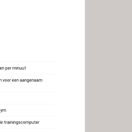
gen per minuut
aan voor een aangenaam
 gym
de trainingscomputer