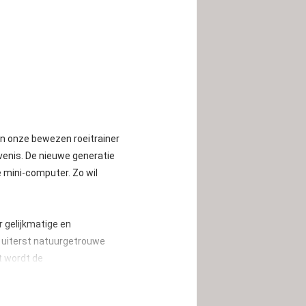
an onze bewezen roeitrainer
venis. De nieuwe generatie
 mini-computer. Zo wil
r gelijkmatige en
 uiterst natuurgetrouwe
ot wordt de
es te groter de weerstand
 Verdere voordelen van de