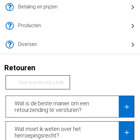
Betaling en prijzen
Producten
Diversen
Retouren
Wat is de beste manier om een
retourzending te versturen?
Verpakkingsmateriaal versturen we niet,
Wat moet ik weten over het
maar je kunt iedere standaard doos
herroepingsrecht?