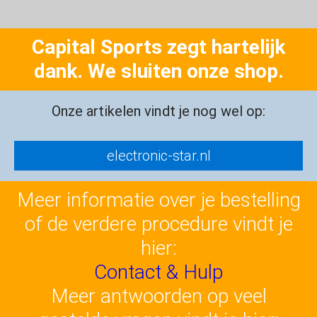
Capital Sports zegt hartelijk
dank. We sluiten onze shop.
Onze artikelen vindt je nog wel op:
electronic-star.nl
Meer informatie over je bestelling
of de verdere procedure vindt je
hier:
Contact & Hulp
Meer antwoorden op veel