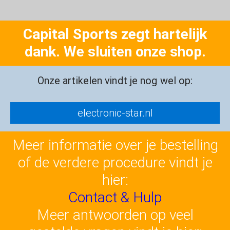
Capital Sports zegt hartelijk
dank. We sluiten onze shop.
Onze artikelen vindt je nog wel op:
electronic-star.nl
Meer informatie over je bestelling
of de verdere procedure vindt je
hier:
Contact & Hulp
Meer antwoorden op veel