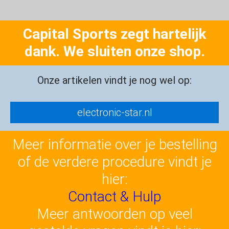
Capital Sports zegt hartelijk
dank. We sluiten onze shop.
Onze artikelen vindt je nog wel op:
electronic-star.nl
Meer informatie over je bestelling
of de verdere procedure vindt je
hier:
Contact & Hulp
Meer antwoorden op veel