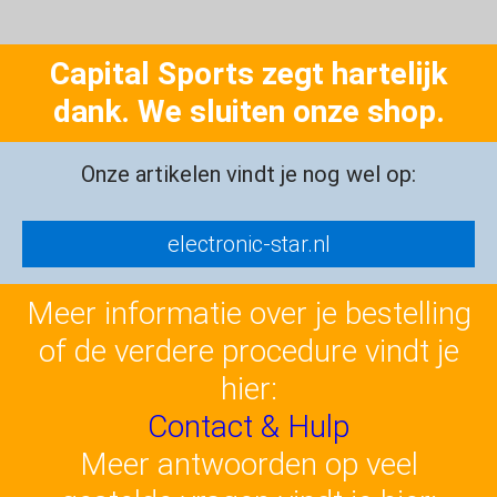
Capital Sports zegt hartelijk
dank. We sluiten onze shop.
Onze artikelen vindt je nog wel op:
electronic-star.nl
Meer informatie over je bestelling
of de verdere procedure vindt je
hier:
Contact & Hulp
Meer antwoorden op veel