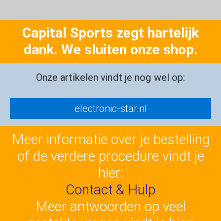
Capital Sports zegt hartelijk
dank. We sluiten onze shop.
Onze artikelen vindt je nog wel op:
electronic-star.nl
Meer informatie over je bestelling
of de verdere procedure vindt je
hier:
Contact & Hulp
Meer antwoorden op veel