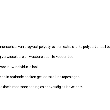
nnenschaal van slagvast polystyreen en extra sterke polycarbonaat b
j verwisselbare en wasbare zachte kussentjes
voor jouw individuele look
e en in optimale hoeken geplaatste luchtopeningen
lexibele maataanpassing en eenvoudig sluitsysteem