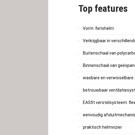
Top features
Vorm: fietshelm
Verkrijgbaar in verschille
Buitenschaal van polycarb
Binnenschaal van geëxpan
wasbare en verwisselbare
betrouwbaar ventilatiesy
EASfit verstelsysteem: fl
eenvoudig afsluitmechan
praktisch helmvizier