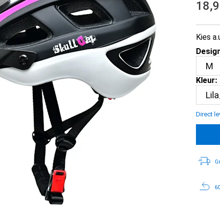
18,
Kies a.
Design
Kleur:
Direct l
Gr
60