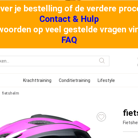
er je bestelling of de verdere proce
Contact & Hulp
oorden op veel gestelde vragen vind
FAQ
Krachttraining
Conditietraining
Lifestyle
fietshelm
fie
Fietsh