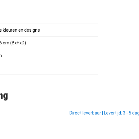
de kleuren en designs
16 cm (BxHxD)
m
ng
Direct leverbaar
|
Levertijd: 3 - 5 d