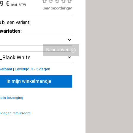
99 €
incl. BTW
Geen beoordelingen
u.b. een variant:
variaties:
Naar boven
everbaar
|
Levertijd: 3 - 5 dagen
In mijn winkelmandje
atis bezorging
 dagen retourrecht