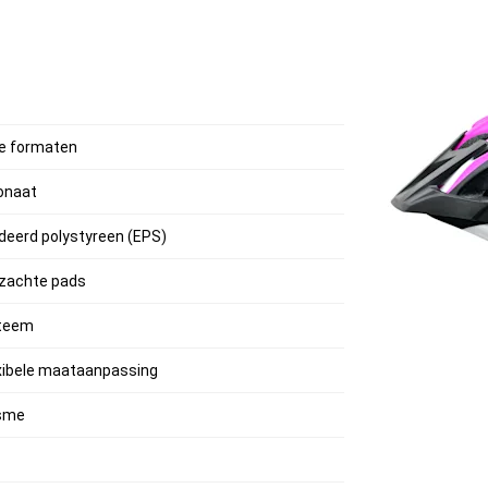
nde formaten
onaat
deerd polystyreen (EPS)
 zachte pads
steem
exibele maataanpassing
isme