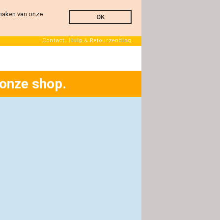
 maken van onze
OK
Contact, Hulp & Retourzending
 onze shop.