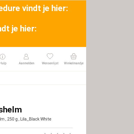
dure vindt je hier:
t je hier:
Hulp
Aanmelden
Wensenlijst
Winkelmandje
tshelm
elm
, 250 g
, Lila_Black White