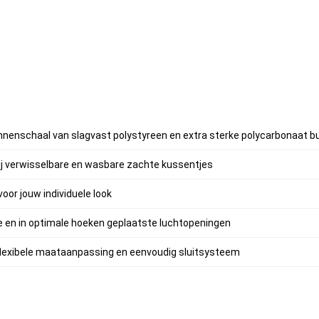
nnenschaal van slagvast polystyreen en extra sterke polycarbonaat b
j verwisselbare en wasbare zachte kussentjes
voor jouw individuele look
e en in optimale hoeken geplaatste luchtopeningen
lexibele maataanpassing en eenvoudig sluitsysteem