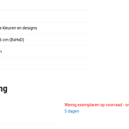
de kleuren en designs
16 cm (BxHxD)
m
ng
Weinig exemplaren op voorraad - sn
5 dagen