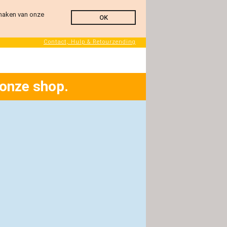
 maken van onze
OK
Contact, Hulp & Retourzending
 onze shop.