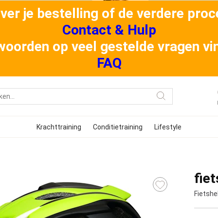
er je bestelling of de verdere proce
Contact & Hulp
oorden op veel gestelde vragen vind
FAQ
Krachttraining
Conditietraining
Lifestyle
fie
Fietsh