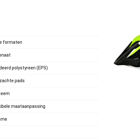
nde formaten
onaat
deerd polystyreen (EPS)
 zachte pads
steem
exibele maataanpassing
isme