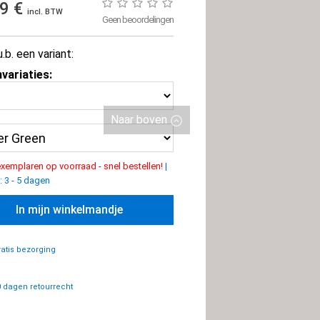
99 €
incl. BTW
Geen beoordelingen
u.b. een variant:
variaties:
Naar boven
xemplaren op voorraad - snel bestellen!
|
: 3 - 5 dagen
In mijn winkelmandje
atis bezorging
 dagen retourrecht