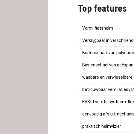
Top features
Vorm: fietshelm
Verkrijgbaar in verschille
Buitenschaal van polycarb
Binnenschaal van geëxpan
wasbare en verwisselbare
betrouwbaar ventilatiesy
EASfit verstelsysteem: fl
eenvoudig afsluitmechan
praktisch helmvizier