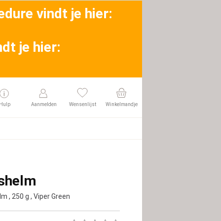
dure vindt je hier:
t je hier:
Hulp
Aanmelden
Wensenlijst
Winkelmandje
tshelm
elm
, 250 g
, Viper Green