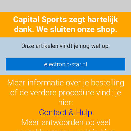
Capital Sports zegt hartelijk
dank. We sluiten onze shop.
Onze artikelen vindt je nog wel op:
electronic-star.nl
Meer informatie over je bestelling
of de verdere procedure vindt je
hier:
Contact & Hulp
Meer antwoorden op veel