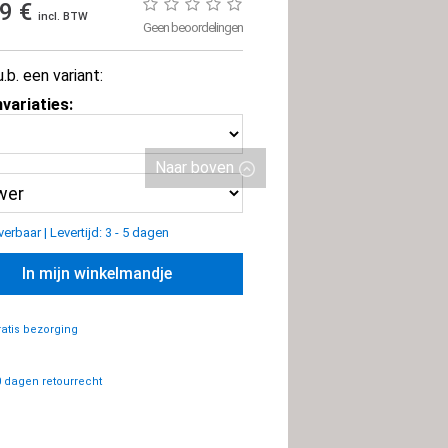
99 €
incl. BTW
Geen beoordelingen
u.b. een variant:
variaties:
Naar boven
everbaar
|
Levertijd: 3 - 5 dagen
In mijn winkelmandje
atis bezorging
 dagen retourrecht