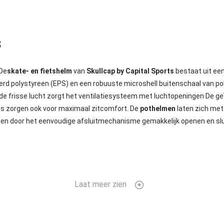
s
 De
skate- en fietshelm
van
Skullcap by Capital Sports
bestaat uit een
d polystyreen (EPS) en een robuuste microshell buitenschaal van pol
ende frisse lucht zorgt het ventilatiesysteem met luchtopeningen De 
s zorgen ook voor maximaal zitcomfort. De
pothelmen
laten zich met
n en door het eenvoudige afsluitmechanisme gemakkelijk openen en slu
Laat meer zien