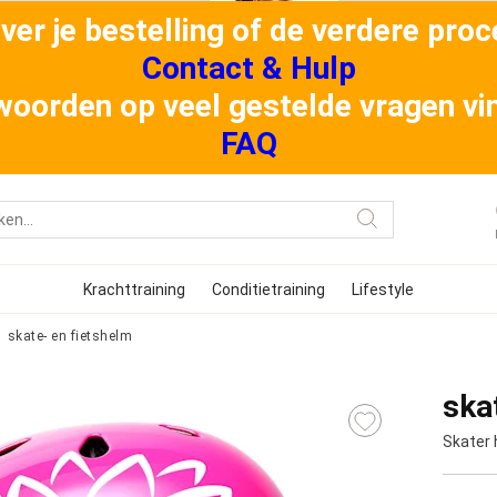
er je bestelling of de verdere proce
Contact & Hulp
oorden op veel gestelde vragen vind
FAQ
Krachttraining
Conditietraining
Lifestyle
skate- en fietshelm
ska
Skater