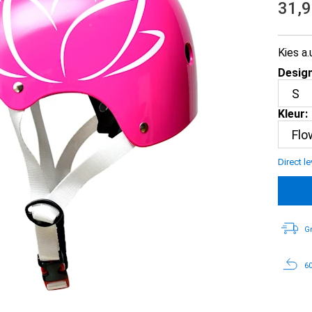
31,
Kies a.
Design
Kleur:
Direct l
Gr
60