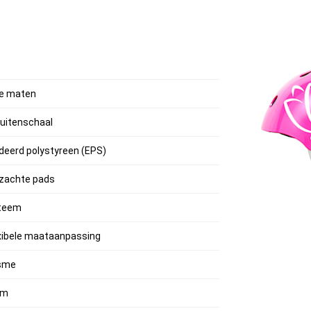
nde maten
buitenschaal
deerd polystyreen (EPS)
 zachte pads
steem
exibele maataanpassing
isme
cm