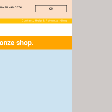
 maken van onze
OK
Contact, Hulp & Retourzending
 onze shop.