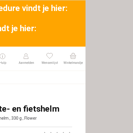
dure vindt je hier:
t je hier:
Hulp
Aanmelden
Wensenlijst
Winkelmandje
te- en fietshelm
 helm
, 330 g
, Flower