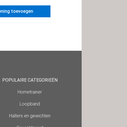
ening toevoegen
POPULAIRE CATEGORIEËN
Hometrainer
Loopband
Halters en gewichten