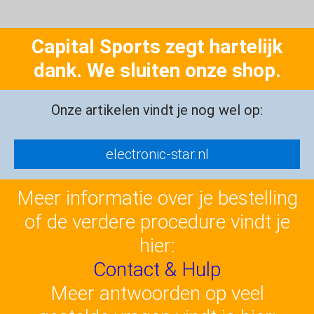
Capital Sports zegt hartelijk
dank. We sluiten onze shop.
Onze artikelen vindt je nog wel op:
electronic-star.nl
Meer informatie over je bestelling
of de verdere procedure vindt je
hier:
Contact & Hulp
Meer antwoorden op veel