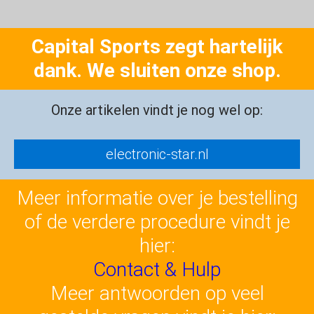
Capital Sports zegt hartelijk
dank. We sluiten onze shop.
Onze artikelen vindt je nog wel op:
electronic-star.nl
Meer informatie over je bestelling
of de verdere procedure vindt je
hier:
Contact & Hulp
Meer antwoorden op veel