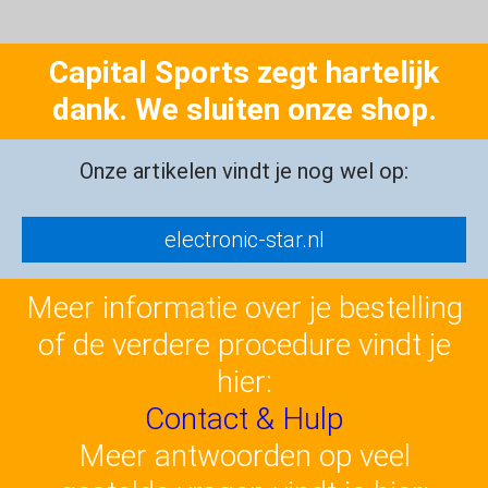
Capital Sports zegt hartelijk
dank. We sluiten onze shop.
Onze artikelen vindt je nog wel op:
electronic-star.nl
Meer informatie over je bestelling
of de verdere procedure vindt je
hier:
Contact & Hulp
Meer antwoorden op veel