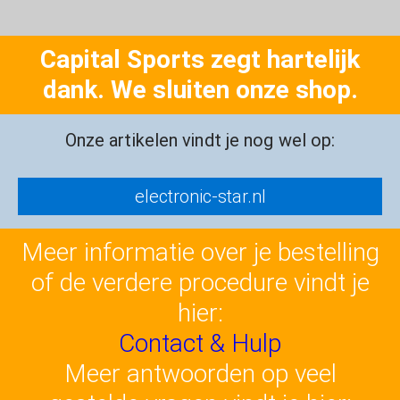
Capital Sports zegt hartelijk
dank. We sluiten onze shop.
Onze artikelen vindt je nog wel op:
electronic-star.nl
Meer informatie over je bestelling
of de verdere procedure vindt je
hier:
Contact & Hulp
Meer antwoorden op veel