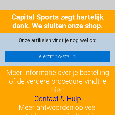
Capital Sports zegt hartelijk
dank. We sluiten onze shop.
Onze artikelen vindt je nog wel op:
electronic-star.nl
Meer informatie over je bestelling
of de verdere procedure vindt je
hier:
Contact & Hulp
Meer antwoorden op veel