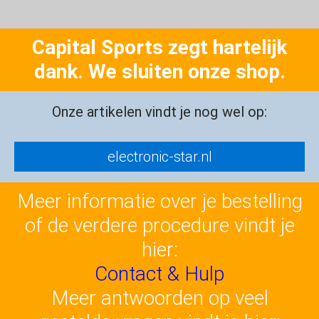
Capital Sports zegt hartelijk
dank. We sluiten onze shop.
Onze artikelen vindt je nog wel op:
electronic-star.nl
Meer informatie over je bestelling
of de verdere procedure vindt je
hier:
Contact & Hulp
Meer antwoorden op veel