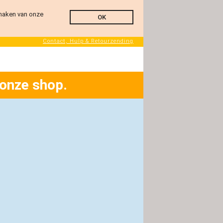
 maken van onze
OK
Contact, Hulp & Retourzending
 onze shop.