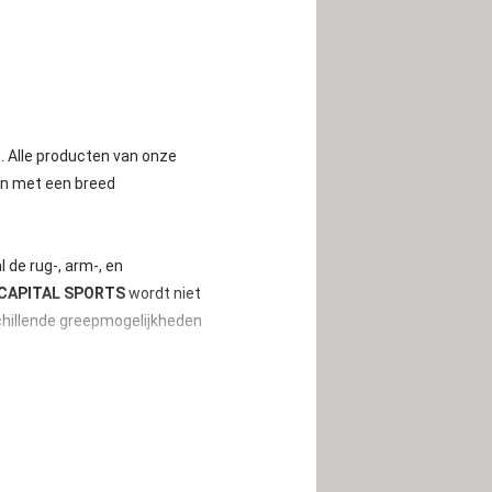
. Alle producten van onze
en met een breed
 de rug-, arm-, en
CAPITAL SPORTS
wordt niet
schillende greepmogelijkheden
n aan een rack gemonteerd.
hillende optrekoefeningen.
en heeft twee 1,4 cm (Ø)