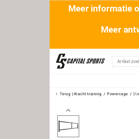
Meer informatie ov
Meer antw
Terug
Krachttraining
Powercage
Dom