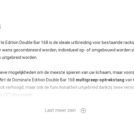
s
e Edition Double Bar 168 is de ideale uitbreiding voor bestaande racks
r wens gecombineerd worden, individueel op- of omgebouwd worden 
 uitgebreid worden.
tieve mogelijkheden om de meeste spieren van uw lichaam, maar vooral
Met de Dominate Edition Double Bar 168
multigreep-optrekstang
van
 rack verhoogd, maar ook de functionaliteit uitgebreid dankzij twee ver
cm (2") doorsnede.
Bar bestaat uit gepoedercoat metaal en wordt voor het gebruik gewoo
Laat meer zien
m biedt hij zowel beginners als profi's een flexibel workout met versc
dition Double Bar 168 is met slechts een paar handgrepen bevestigd 