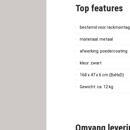
Top features
grote boorgaten voor een veil
bestemd voor rackmontag
materiaal: metaal
afwerking: poedercoating
kleur: zwart
168 x 47 x 6 cm (BxHxD)
Gewicht: ca. 12 kg
Omvang leveri