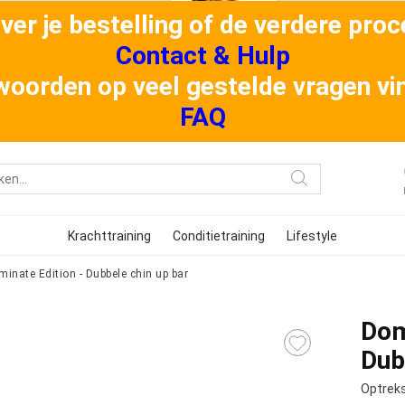
er je bestelling of de verdere proce
Contact & Hulp
oorden op veel gestelde vragen vind
FAQ
Krachttraining
Conditietraining
Lifestyle
inate Edition - Dubbele chin up bar
Dom
Dub
Optrek