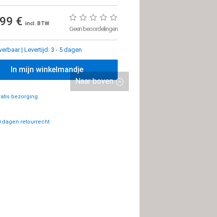
,99 €
incl. BTW
Geen beoordelingen
everbaar
|
Levertijd: 3 - 5 dagen
In mijn winkelmandje
Naar boven
atis bezorging
 dagen retourrecht