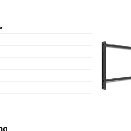
ige montage aan het rack/rig.
e
ng