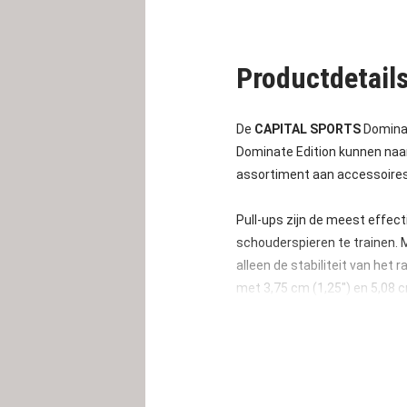
Productdetail
De
CAPITAL SPORTS
Dominat
Dominate Edition kunnen naa
assortiment aan accessoires
Pull-ups zijn de meest effec
schouderspieren te trainen. 
alleen de stabiliteit van het
met 3,75 cm (1,25") en 5,08 
De uiterst robuuste Double 
Met een breedte van c.a 168 c
De
Capital Sports
Dominate E