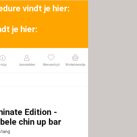
dure vindt je hier:
t je hier:
Hulp
Aanmelden
Wensenlijst
Winkelmandje
inate Edition -
bele chin up bar
stang