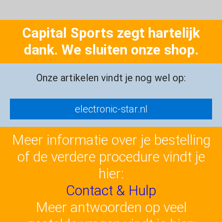
Capital Sports zegt hartelijk
dank. We sluiten onze shop.
Onze artikelen vindt je nog wel op:
electronic-star.nl
Meer informatie over je bestelling
of de verdere procedure vindt je
hier:
Contact & Hulp
Meer antwoorden op veel