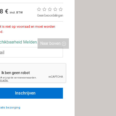
98 €
incl. BTW
Geen beoordelingen
kel is niet op voorraad en moet worden
d.
schikbaarheid Melden.
Naar boven
atis bezorging