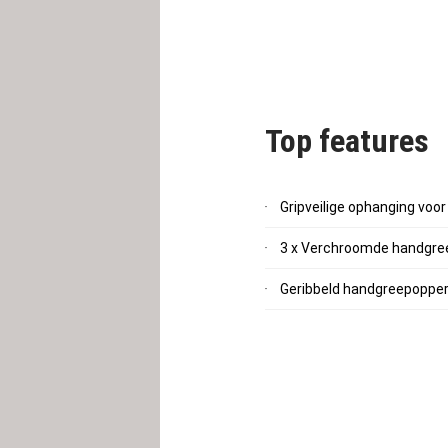
Top features
Gripveilige ophanging voo
3 x Verchroomde handgree
Geribbeld handgreepopperv