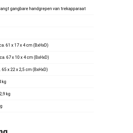
ervangt gangbare handgrepen van trekapparaat
ca. 61 x 17 x 4 cm (BxHxD)
ca. 67 x 10 x 4 cm (BxHxD)
. 65 x 22 x 2,5 cm (BxHxD)
4 kg
2,9 kg
kg
ng