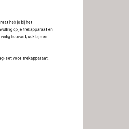
raat
heb je bij het
nvulling op je trekapparaat en
eilig houvast, ook bij een
g-set voor trekapparaat
.