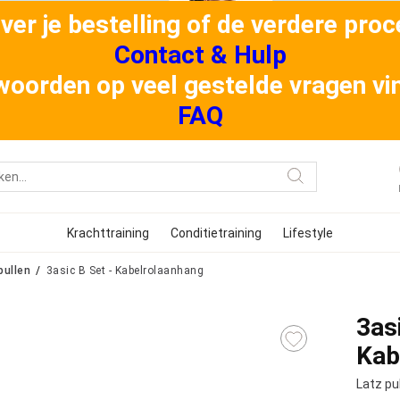
er je bestelling of de verdere proce
Contact & Hulp
oorden op veel gestelde vragen vind
FAQ
Krachttraining
Conditietraining
Lifestyle
pullen
3asic B Set - Kabelrolaanhang
3as
Kab
Latz pu