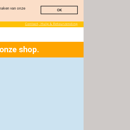
 maken van onze
OK
Contact, Hulp & Retourzending
 onze shop.