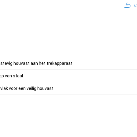
60
r stevig houvast aan het trekapparaat
p van staal
lak voor een veilig houvast