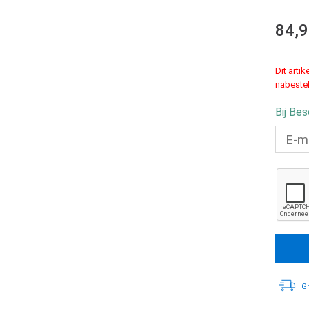
84,
Dit arti
nabestel
Bij Be
Gr