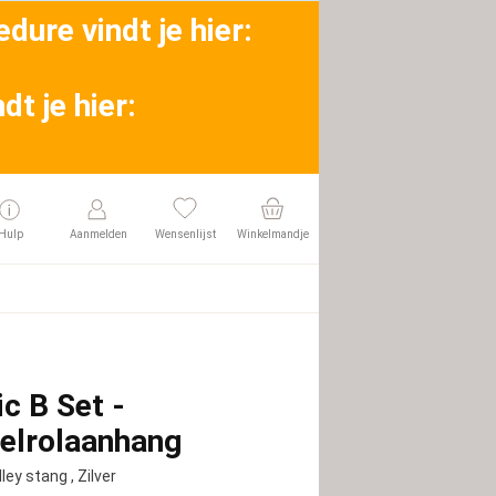
dure vindt je hier:
t je hier:
Hulp
Aanmelden
Wensenlijst
Winkelmandje
ic B Set -
elrolaanhang
lley stang
, Zilver