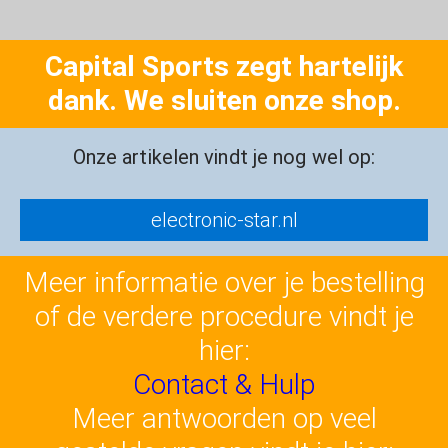
Capital Sports zegt hartelijk
dank. We sluiten onze shop.
Onze artikelen vindt je nog wel op:
electronic-star.nl
Meer informatie over je bestelling
of de verdere procedure vindt je
hier:
Contact & Hulp
Meer antwoorden op veel