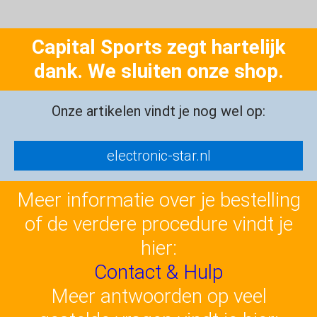
Capital Sports zegt hartelijk
dank. We sluiten onze shop.
Onze artikelen vindt je nog wel op:
electronic-star.nl
Meer informatie over je bestelling
of de verdere procedure vindt je
hier:
Contact & Hulp
Meer antwoorden op veel