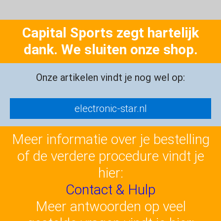
Capital Sports zegt hartelijk
dank. We sluiten onze shop.
Onze artikelen vindt je nog wel op:
electronic-star.nl
Meer informatie over je bestelling
of de verdere procedure vindt je
hier:
Contact & Hulp
Meer antwoorden op veel