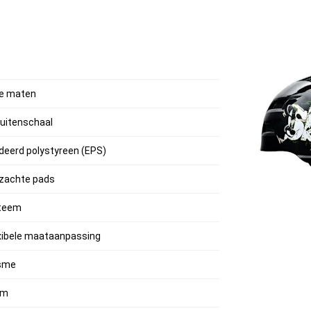
nde maten
buitenschaal
deerd polystyreen (EPS)
 zachte pads
steem
exibele maataanpassing
isme
cm