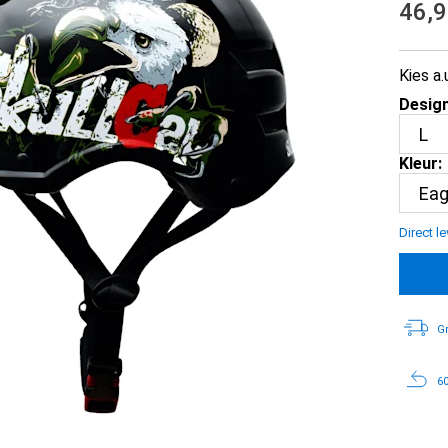
46,
Kies a.
Design
Kleur:
Direct l
Gr
60