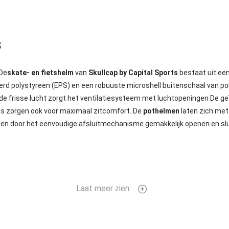
s
 De
skate- en fietshelm
van
Skullcap by Capital Sports
bestaat uit een
d polystyreen (EPS) en een robuuste microshell buitenschaal van pol
ende frisse lucht zorgt het ventilatiesysteem met luchtopeningen De 
s zorgen ook voor maximaal zitcomfort. De
pothelmen
laten zich met
n en door het eenvoudige afsluitmechanisme gemakkelijk openen en slu
Laat meer zien