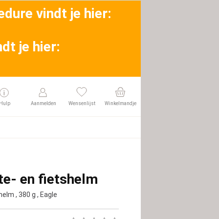
dure vindt je hier:
t je hier:
Hulp
Aanmelden
Wensenlijst
Winkelmandje
te- en fietshelm
 helm
, 380 g
, Eagle