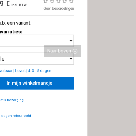
99 €
incl. BTW
Geen beoordelingen
u.b. een variant:
variaties:
Naar boven
everbaar
|
Levertijd: 3 - 5 dagen
In mijn winkelmandje
atis bezorging
 dagen retourrecht