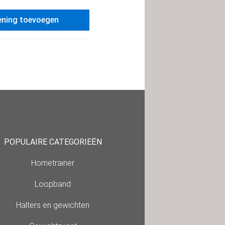
ening toevoegen
POPULAIRE CATEGORIEËN
Hometrainer
Loopband
Halters en gewichten