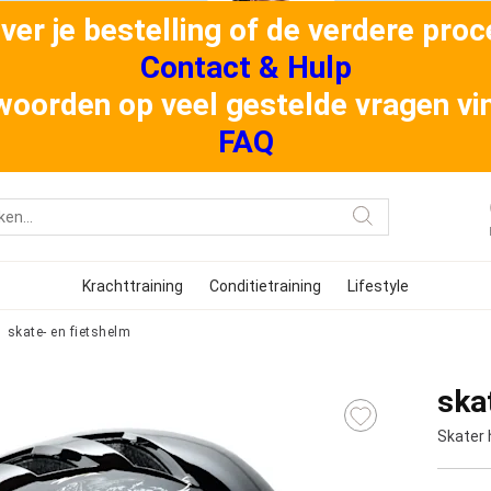
er je bestelling of de verdere proce
Contact & Hulp
oorden op veel gestelde vragen vind
FAQ
Krachttraining
Conditietraining
Lifestyle
skate- en fietshelm
ska
Skater