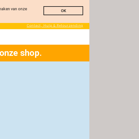
 maken van onze
OK
Contact, Hulp & Retourzending
 onze shop.