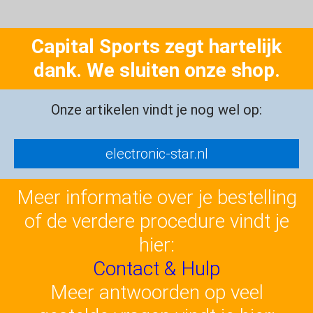
Capital Sports zegt hartelijk
dank. We sluiten onze shop.
Onze artikelen vindt je nog wel op:
electronic-star.nl
Meer informatie over je bestelling
of de verdere procedure vindt je
hier:
Contact & Hulp
Meer antwoorden op veel